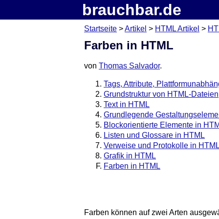
brauchbar.de
Startseite
>
Artikel
>
HTML Artikel
>
HTM
Farben in HTML
von
Thomas Salvador
.
Tags, Attribute, Plattformunabhän
Grundstruktur von HTML-Dateien
Text in HTML
Grundlegende Gestaltungseleme
Blockorientierte Elemente in HT
Listen und Glossare in HTML
Verweise und Protokolle in HTM
Grafik in HTML
Farben in HTML
Farben können auf zwei Arten ausgewä