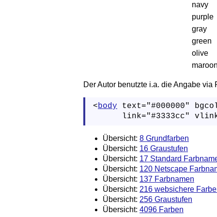
navy
purple
gray
green
olive
maroo
Der Autor benutzte i.a. die Angabe via
<
body
 text="#000000" bgcol
      link="#3333cc" vlin
Übersicht:
8 Grundfarben
Übersicht:
16 Graustufen
Übersicht:
17 Standard Farbnam
Übersicht:
120 Netscape Farbna
Übersicht:
137 Farbnamen
Übersicht:
216 websichere Farbe
Übersicht:
256 Graustufen
Übersicht:
4096 Farben