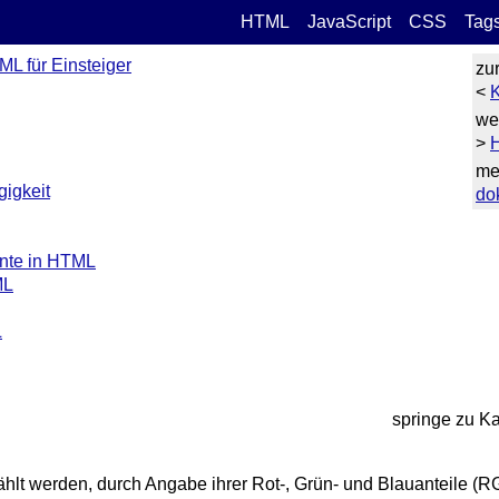
HTML
JavaScript
CSS
Tag
L für Einsteiger
zu
<
K
we
>
H
me
gigkeit
do
nte in HTML
ML
L
springe zu Kap
hlt werden, durch Angabe ihrer Rot-, Grün- und Blauanteile (