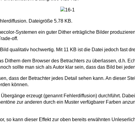
hlerdiffusion. Dateigröße 5.78 KB.
uecolor-Systemen ein guter Dither erträgliche Bilder produziere
rade-off.
Bild qualitativ hochwertig. Mit 11 KB ist die Datei jedoch fast dr
das Dithern dem Browser des Betrachters zu überlassen, d.h. Ech
noch sollte man sich als Autor klar sein, dass das Bild bei jedem
sen, dass der Betrachter jedes Detail sehen kann. An dieser Ste
erden können.
. Übergänge erzeugt (genannt Fehlerdiffusion) durchführt. Dabei 
ntöne zur anderen durch ein Muster verfügbarer Farben anzunäh
vor, so kann dieser Effekt zur oben bereits erwähnten Unleserlich