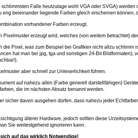
r, (im schlimmsten Falle heutzutage wohl VGA oder SVGA) werden
u eng beieinander liegende Farben gleich erscheinen können, 
Kombination vorhandener Farben erzeugt.
n Pixelmuster erzeugt wird, welches (von weitem betrachtet) de
h die Pixel, was zum Beispiel bei Grafiken nicht allzu schlimm is
ancen hat man bei jpg, tga und sonstigen 24-Bit Bildformaten), 
chbar!).
elmuster aber schnell zur Unleserlichkeit führen.
kument auf nahezu allen (Farbe generell darstellfähigen) Gerä
farben, die im nächsten Absatz benannt werden.
ber sicher davon ausgehen dürfen, dass nahezu jeder Echtfarb
ücksichtigung älterer Hardware, jedoch sollten diese Urzeitsyst
an Sie weitestgehend ignorieren kann.
sich auf das wirklich Notwendige!