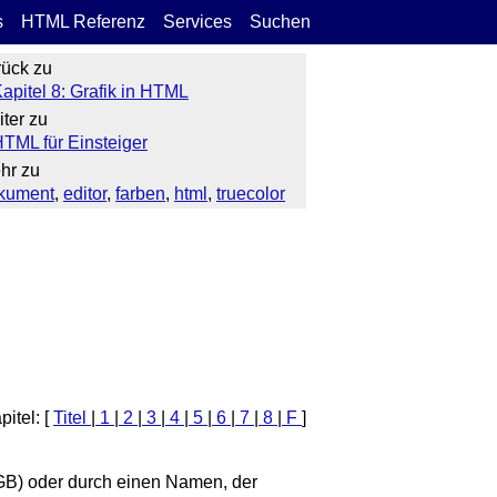
s
HTML Referenz
Services
Suchen
rück zu
apitel 8: Grafik in HTML
iter zu
TML für Einsteiger
hr zu
kument
,
editor
,
farben
,
html
,
truecolor
itel: [
Titel
|
1
|
2
|
3
|
4
|
5
|
6
|
7
|
8
|
F
]
RGB) oder durch einen Namen, der