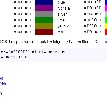
#000080
blue
#0000ff
#800080
fuchsia
#ff00ff
#808080
silver
#c0c0c0
#008000
lime
#00ff00
#808000
yellow
#ffff00
n
#800000
red
#ff0000
 RGB, beispielsweise benutzt er folgende Farben für den
Dateir
or="#ffffff" alink="#999999"

k="#cc3333">
en
men
n