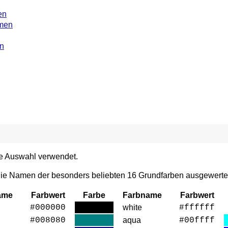
en
men
n
die Auswahl verwendet.
ie Namen der besonders beliebten 16 Grundfarben ausgewerte
ame
Farbwert
Farbe
Farbname
Farbwert
#000000
white
#ffffff
#008080
aqua
#00ffff