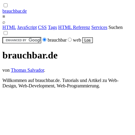
brauchbar.de
≡
⌕
HTML
JavaScript
CSS
Tags
HTML Referenz
Services
Suchen
brauchbar
web
brauchbar.de
von
Thomas Salvador
.
Willkommen auf brauchbar.de. Tutorials und Artikel zu Web-
Design, Web-Development, Web-Programmierung.