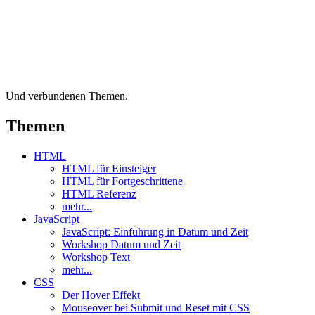
Und verbundenen Themen.
Themen
HTML
HTML für Einsteiger
HTML für Fortgeschrittene
HTML Referenz
mehr...
JavaScript
JavaScript: Einführung in Datum und Zeit
Workshop Datum und Zeit
Workshop Text
mehr...
CSS
Der Hover Effekt
Mouseover bei Submit und Reset mit CSS