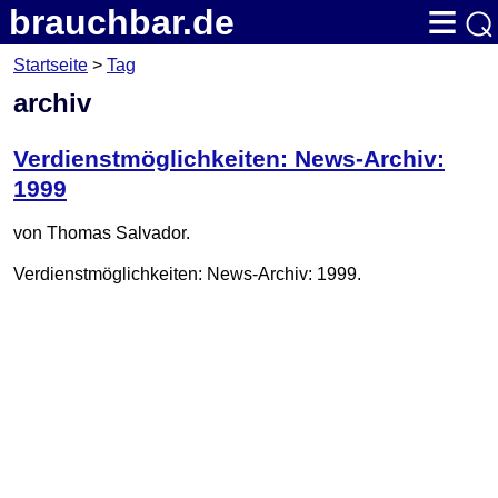
⌕
≡
brauchbar.de
Startseite
>
Tag
HTML
JavaScript
CSS
Tags
HTML Referenz
archiv
Services
Suchen
Verdienstmöglichkeiten: News-Archiv:
1999
von Thomas Salvador.
Verdienstmöglichkeiten: News-Archiv: 1999.