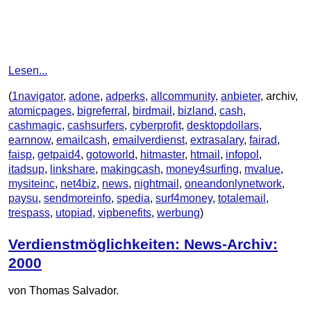
Lesen...
(
1navigator
,
adone
,
adperks
,
allcommunity
,
anbieter
, archiv,
atomicpages
,
bigreferral
,
birdmail
,
bizland
,
cash
,
cashmagic
,
cashsurfers
,
cyberprofit
,
desktopdollars
,
earnnow
,
emailcash
,
emailverdienst
,
extrasalary
,
fairad
,
faisp
,
getpaid4
,
gotoworld
,
hitmaster
,
htmail
,
infopol
,
itadsup
,
linkshare
,
makingcash
,
money4surfing
,
mvalue
,
mysiteinc
,
net4biz
,
news
,
nightmail
,
oneandonlynetwork
,
paysu
,
sendmoreinfo
,
spedia
,
surf4money
,
totalemail
,
trespass
,
utopiad
,
vipbenefits
,
werbung
)
Verdienstmöglichkeiten: News-Archiv:
2000
von Thomas Salvador.